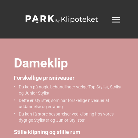
Dameklip
Forskellige prisniveauer
Du kan på nogle behandlinger vælge Top Stylist, Stylist
og Junior Stylist
Dette er stylister, som har forskellige niveauer af
uddannelse og erfaring
Du kan få store besparelser ved klipning hos vores
dygtige Stylister og Junior Stylister
Stille klipning og stille rum